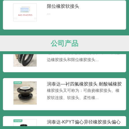
润泰达-DN150单球体橡胶柔性接头
限位橡胶软接头
可曲挠橡胶膨胀接头
润泰达-DN200单球体橡胶柔性接头 可曲挠
...
橡胶膨胀接头根据...
公司产品
润泰达—端面全密封橡胶接头 大口径
加限位橡胶接头 大翻边橡
端面全密封橡胶接头我们可以叫它：大翻
边橡胶接头和限位橡胶接头...
润泰达—衬四氟橡胶接头 耐酸碱橡胶
软接头
橡胶接头又可称为：可曲挠橡胶接头、橡
胶软连接、软接头、柔性橡...
润泰达-KPYT偏心异径橡胶接头偏心
变径橡胶软接头柔性接头
润泰达-KPYT偏心异径橡胶接头偏心变径