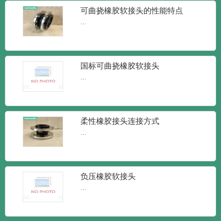
新闻
新闻
知识
可曲挠橡胶软接头的性能特点
...
润泰达-橡胶接头单球体弹性橡胶软接
头
润泰达-橡胶接头单球体弹性橡胶软接头橡
胶接头又叫做橡胶管软接...
国标可曲挠橡胶软接头
...
润泰达-KXT型可曲挠橡胶接头 柔性
减震橡胶软接头
KXT型可曲挠橡胶接头 柔性减震橡胶软接
柔性橡胶接头连接方式
头橡胶接头又可称为：...
...
润泰达-JGD可曲挠橡胶接头 耐高温
橡胶接头
负压橡胶软接头
润泰达-JGD可曲挠橡胶接头 耐高温橡胶接
...
头又叫做橡胶管软接...