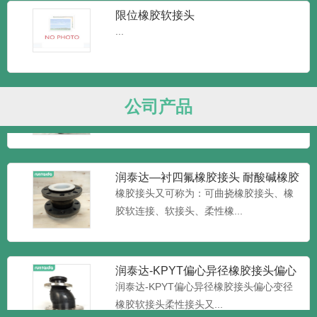
润泰达-DN200单球体橡胶柔性接头 可曲挠
限位橡胶软接头
橡胶膨胀接头根据...
...
润泰达—端面全密封橡胶接头 大口径
加限位橡胶接头 大翻边橡
端面全密封橡胶接头我们可以叫它：大翻
公司产品
边橡胶接头和限位橡胶接头...
润泰达—衬四氟橡胶接头 耐酸碱橡胶
软接头
橡胶接头又可称为：可曲挠橡胶接头、橡
胶软连接、软接头、柔性橡...
润泰达-KPYT偏心异径橡胶接头偏心
变径橡胶软接头柔性接头
润泰达-KPYT偏心异径橡胶接头偏心变径
橡胶软接头柔性接头又...