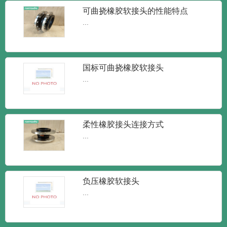
新闻
新闻
知识
可曲挠橡胶软接头的性能特点
润泰达-橡胶接头单球体弹性橡胶软接
...
头
润泰达-橡胶接头单球体弹性橡胶软接头橡
胶接头又叫做橡胶管软接...
国标可曲挠橡胶软接头
...
润泰达-KXT型可曲挠橡胶接头 柔性
减震橡胶软接头
KXT型可曲挠橡胶接头 柔性减震橡胶软接
头橡胶接头又可称为：...
柔性橡胶接头连接方式
...
润泰达-JGD可曲挠橡胶接头 耐高温
橡胶接头
润泰达-JGD可曲挠橡胶接头 耐高温橡胶接
头又叫做橡胶管软接...
负压橡胶软接头
...
润泰达-DN150单球体橡胶柔性接头
可曲挠橡胶膨胀接头