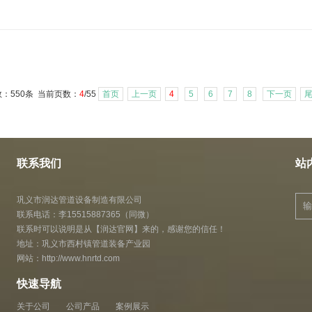
：550条 当前页数：
4
/55
首页
上一页
4
5
6
7
8
下一页
联系我们
站
巩义市润达管道设备制造有限公司
联系电话：李15515887365（同微）
联系时可以说明是从【润达官网】来的，感谢您的信任！
地址：巩义市西村镇管道装备产业园
网站：
http://www.hnrtd.com
快速导航
关于公司
公司产品
案例展示