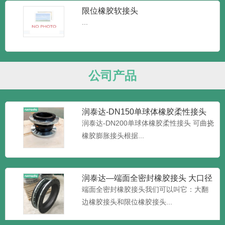
限位橡胶软接头
...
润泰达-JGD可曲挠橡胶接头 耐高温
橡胶接头
润泰达-JGD可曲挠橡胶接头 耐高温橡胶接
头又叫做橡胶管软接...
公司产品
润泰达-DN150单球体橡胶柔性接头
可曲挠橡胶膨胀接头
润泰达-DN200单球体橡胶柔性接头 可曲挠
橡胶膨胀接头根据...
润泰达—端面全密封橡胶接头 大口径
加限位橡胶接头 大翻边橡
端面全密封橡胶接头我们可以叫它：大翻
边橡胶接头和限位橡胶接头...