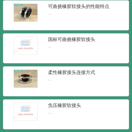
新闻
新闻
知识
可曲挠橡胶软接头的性能特点
胶接头又叫做橡胶管软接...
...
润泰达-KXT型可曲挠橡胶接头 柔性
减震橡胶软接头
KXT型可曲挠橡胶接头 柔性减震橡胶软接
国标可曲挠橡胶软接头
头橡胶接头又可称为：...
...
润泰达-JGD可曲挠橡胶接头 耐高温
柔性橡胶接头连接方式
橡胶接头
润泰达-JGD可曲挠橡胶接头 耐高温橡胶接
...
头又叫做橡胶管软接...
负压橡胶软接头
润泰达-DN150单球体橡胶柔性接头
...
可曲挠橡胶膨胀接头
润泰达-DN200单球体橡胶柔性接头 可曲挠
橡胶膨胀接头根据...