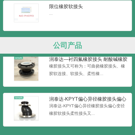
限位橡胶软接头
...
润泰达—端面全密封橡胶接头 大口径
加限位橡胶接头 大翻边橡
端面全密封橡胶接头我们可以叫它：大翻
边橡胶接头和限位橡胶接头...
公司产品
润泰达—衬四氟橡胶接头 耐酸碱橡胶
软接头
橡胶接头又可称为：可曲挠橡胶接头、橡
胶软连接、软接头、柔性橡...
润泰达-KPYT偏心异径橡胶接头偏心
变径橡胶软接头柔性接头
润泰达-KPYT偏心异径橡胶接头偏心变径
橡胶软接头柔性接头又...