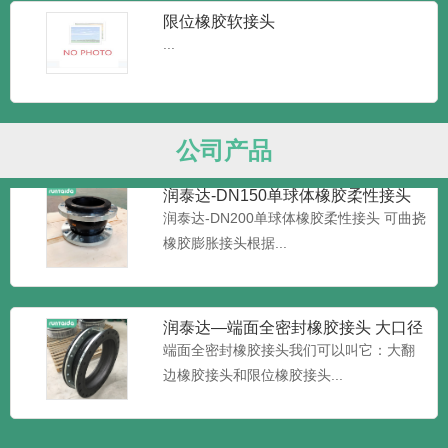
限位橡胶软接头
...
润泰达-JGD可曲挠橡胶接头 耐高温
橡胶接头
润泰达-JGD可曲挠橡胶接头 耐高温橡胶接
头又叫做橡胶管软接...
公司产品
润泰达-DN150单球体橡胶柔性接头
可曲挠橡胶膨胀接头
润泰达-DN200单球体橡胶柔性接头 可曲挠
橡胶膨胀接头根据...
润泰达—端面全密封橡胶接头 大口径
加限位橡胶接头 大翻边橡
端面全密封橡胶接头我们可以叫它：大翻
边橡胶接头和限位橡胶接头...