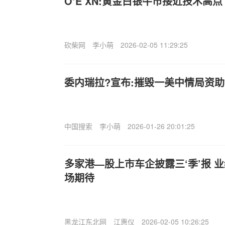
O‘E’XN:黄金白银牛市接近技术高点
砍柴网
李小萌
2026-02-05 11:29:25
委内瑞拉?宣布:摧毁一美中情局资
中国搜索
李小萌
2026-01-26 20:01:25
多家港—股上市车企披露三‘季’报 
场期待
黑龙江东北网
江惠仪
2026-02-05 10:26:25