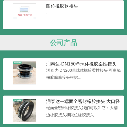
头橡胶接头又可称为：...
限位橡胶软接头
...
润泰达-JGD可曲挠橡胶接头 耐高温
橡胶接头
润泰达-JGD可曲挠橡胶接头 耐高温橡胶接
头又叫做橡胶管软接...
公司产品
润泰达-DN150单球体橡胶柔性接头
可曲挠橡胶膨胀接头
润泰达-DN200单球体橡胶柔性接头 可曲挠
橡胶膨胀接头根据...
润泰达—端面全密封橡胶接头 大口径
加限位橡胶接头 大翻边橡
端面全密封橡胶接头我们可以叫它：大翻
边橡胶接头和限位橡胶接头...