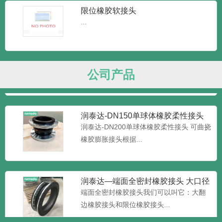
头橡胶接头又可称为：...
限位橡胶软接头
...
润泰达-JGD可曲挠橡胶接头 耐高温
橡胶接头
润泰达-JGD可曲挠橡胶接头 耐高温橡胶接
头又叫做橡胶管软接...
公司产品
润泰达-DN150单球体橡胶柔性接头
可曲挠橡胶膨胀接头
润泰达-DN200单球体橡胶柔性接头 可曲挠
橡胶膨胀接头根据...
润泰达—端面全密封橡胶接头 大口径
加限位橡胶接头 大翻边橡
端面全密封橡胶接头我们可以叫它：大翻
边橡胶接头和限位橡胶接头...