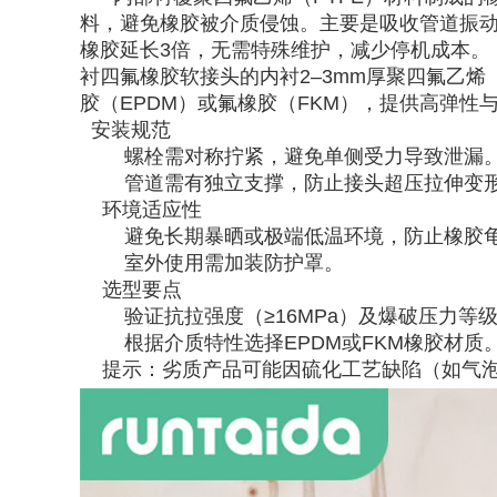
料，避免橡胶被介质侵蚀。主要是吸收管道振动
橡胶延长3倍，无需特殊维护，减少停机成本。
衬四氟橡胶软接头的‌内衬2–3mm厚聚四氟乙烯
胶（EPDM）或氟橡胶（FKM），提供高弹性与抗
‌安装规范‌
螺栓需对称拧紧，避免单侧受力导致泄漏
管道需有独立支撑，防止接头超压拉伸变
‌环境适应性‌
避免长期暴晒或极端低温环境，防止橡胶
室外使用需加装防护罩。
‌选型要点‌
验证抗拉强度（≥16MPa）及爆破压力等
根据介质特性选择EPDM或FKM橡胶材质
提示：劣质产品可能因硫化工艺缺陷（如气泡、缩