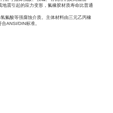
或地震引起的应力变形，‌氟橡胶材质寿命比普通
0%氢氟酸等强腐蚀介质。‌主体材料由三元乙丙橡
ANSI/DIN标准。