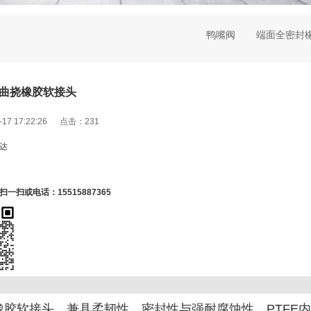
鸭嘴阀
端面全密封
曲挠橡胶软接头
-17 17:22:26 点击：
231
达
一扫或电话：15515887365
橡胶软接头
，兼具柔韧性、密封性与强耐腐蚀性，PTFE