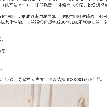
（效率达85%），降低噪音， 补偿热胀冷缩、设备沉降
（PTFE），形成致密防腐屏障，可抵抗98%浓硫酸、4
老化性能。‌法兰端锻造碳钢或304/316L不锈钢法兰，符合
。
形。
龟裂。
级。
。
边）导致早期失效，建议选择ISO 9001认证产品。