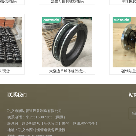
挠橡胶软接头
法兰可曲挠橡胶接头
单球橡胶
挠橡胶软接头
法兰可曲挠橡胶接头
单球橡胶
...
...
头现货
大翻边单球体橡胶接头
碳钢法兰
头现货
大翻边单球体橡胶接头
碳钢法兰
...
...
联系我们
站
巩义市润达管道设备制造有限公司
联系电话：李15515887365（同微）
联系时可以说明是从【润达官网】来的，感谢您的信任！
地址：巩义市西村镇管道装备产业园