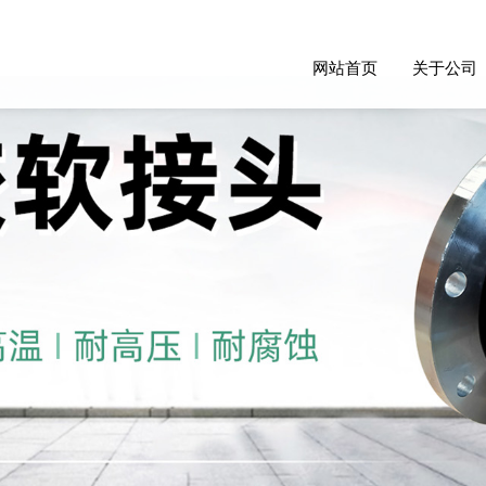
鸭嘴阀
端面全密封
网站首页
关于公司
膨胀节
2-11 16:03:15 点击：
106
达
一扫或电话：15515887365
统压力和温度条件下提供密封，并能抵抗腐蚀性介质。橡胶软接