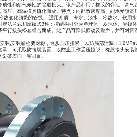
介质性和耐气候性的管道接头。该产品利用了橡胶的弹性、高气
过高压、高温模具硫化而成。特点：内部致密度高、能承受较高压
、冷热变化频繁的管线。 适用介质：海水、淡水、冷热水、饮用
固定法兰式和螺纹式3种；按结构可分为单球体、双球体、异径体
或平行接头松套组合而成。此产品可降低振动及噪声，并可对因
安装,安装螺栓要对称，逐步加压扭紧，以防局部泄漏；1.6MP
支承，可采取防拉脱装置，以防止工作受压拉脱；橡胶接头安装部
具划破表面、密封面。