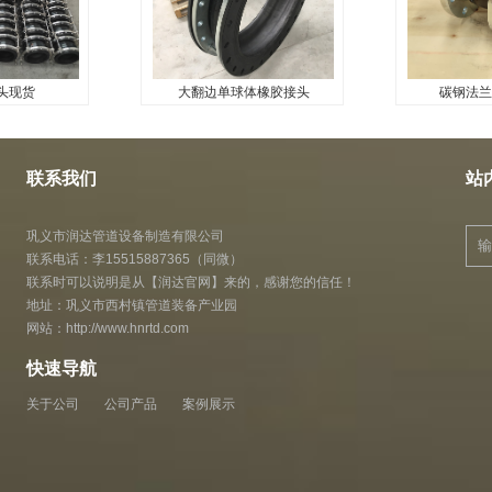
头现货
大翻边单球体橡胶接头
碳钢法兰
头现货
大翻边单球体橡胶接头
碳钢法兰
...
...
联系我们
站
巩义市润达管道设备制造有限公司
联系电话：李15515887365（同微）
联系时可以说明是从【润达官网】来的，感谢您的信任！
地址：巩义市西村镇管道装备产业园
网站：
http://www.hnrtd.com
快速导航
关于公司
公司产品
案例展示