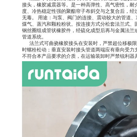
接头，橡胶减震器等。是一种高弹性、高气密性，耐
度、冷热稳定性强的聚酯帘子布斜交与之复合后，经
无毒。 用途：与泵、阀门的连接、震动较大的管道
煤气、蒸汽和颗粒粉状。按连接方式分松套法兰式、
钢丝圈组成管状橡胶件，经硫化成型后再与金属法兰
管道系统。
法兰式可曲挠
橡胶接头
在安装时，严禁超位移极限
时螺栓松动；垂直安装时接头管道两端应有垂向受力
不符合本产品要求的介质，在运输装卸时严禁锐利器