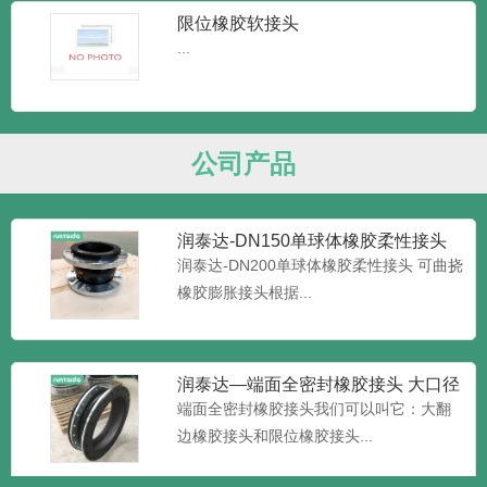
限位橡胶软接头
...
润泰达-JGD可曲挠橡胶接头 耐高温
橡胶接头
润泰达-JGD可曲挠橡胶接头 耐高温橡胶接
头又叫做橡胶管软接...
公司产品
润泰达-DN150单球体橡胶柔性接头
可曲挠橡胶膨胀接头
润泰达-DN200单球体橡胶柔性接头 可曲挠
橡胶膨胀接头根据...
润泰达—端面全密封橡胶接头 大口径
加限位橡胶接头 大翻边橡
端面全密封橡胶接头我们可以叫它：大翻
边橡胶接头和限位橡胶接头...