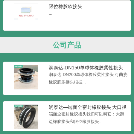
头橡胶接头又可称为：...
限位橡胶软接头
...
润泰达-JGD可曲挠橡胶接头 耐高温
橡胶接头
润泰达-JGD可曲挠橡胶接头 耐高温橡胶接
头又叫做橡胶管软接...
公司产品
润泰达-DN150单球体橡胶柔性接头
可曲挠橡胶膨胀接头
润泰达-DN200单球体橡胶柔性接头 可曲挠
橡胶膨胀接头根据...
润泰达—端面全密封橡胶接头 大口径
加限位橡胶接头 大翻边橡
端面全密封橡胶接头我们可以叫它：大翻
边橡胶接头和限位橡胶接头...