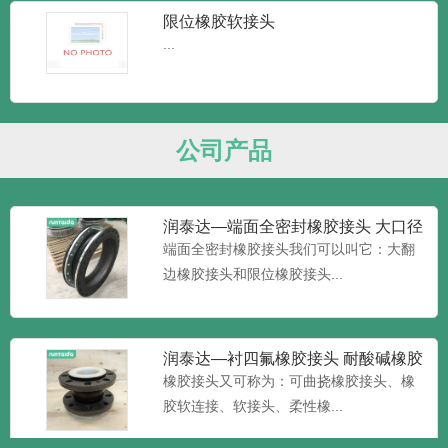
头又叫做橡胶管软接...
限位橡胶软接头
...
润泰达-DN150单球体橡胶柔性接头
可曲挠橡胶膨胀接头
润泰达-DN200单球体橡胶柔性接头 可曲挠
橡胶膨胀接头根据...
公司产品
润泰达—端面全密封橡胶接头 大口径
加限位橡胶接头 大翻边橡
端面全密封橡胶接头我们可以叫它：大翻
边橡胶接头和限位橡胶接头...
润泰达—衬四氟橡胶接头 耐酸碱橡胶
软接头
橡胶接头又可称为：可曲挠橡胶接头、橡
胶软连接、软接头、柔性橡...