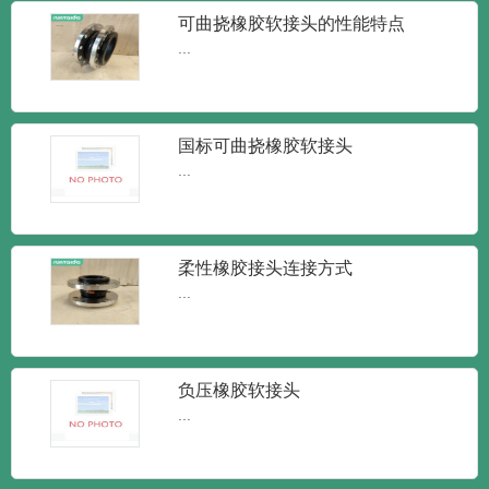
新闻
新闻
知识
可曲挠橡胶软接头的性能特点
...
国标可曲挠橡胶软接头
润泰达-橡胶接头单球体弹性橡胶软接
...
头
润泰达-橡胶接头单球体弹性橡胶软接头橡
胶接头又叫做橡胶管软接...
柔性橡胶接头连接方式
...
润泰达-KXT型可曲挠橡胶接头 柔性
减震橡胶软接头
KXT型可曲挠橡胶接头 柔性减震橡胶软接
头橡胶接头又可称为：...
负压橡胶软接头
...
润泰达-JGD可曲挠橡胶接头 耐高温
橡胶接头
润泰达-JGD可曲挠橡胶接头 耐高温橡胶接